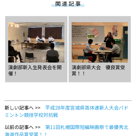
関 連 記 事
演劇部新入生発表会を開
演劇部県大会 優良賞受
催！
賞！！
新しい記事へ >>
平成28年度宮城県高体連新人大会バド
ミントン競技学校対抗戦
以前の記事へ >>
第11回札幌国際短編映画祭で最優秀北
海道作品賞受賞！！