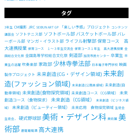
タグ
CM撮影
JRC
「楽しい予感」プロジェクト
3年生
SEIBUN ART GP
コンテンツ
ソフトボール部
バスケットボール部
バレ
ソフトテニス部
講習会
ライフル射撃部
保育コース 高
ーボール部
マンガ・イラスト部
大連携授業
保育コース １～３年生交流会
保育コース１年生 高大連携授業
全
剣道部
卒業生
全国高等学校総合文化祭
国総合文化祭
加茂市民センター
卒
少林寺拳法部
家政部
吹奏楽部
映画
業生の活躍
日本電子専門学校
未来創
未来創造(CG・デザイン領域)
製作プロジェクト
造(ファッション領域)
未来創造(自
未来創造(公務員領域)
未来創造(食物探究領域)
未来
動車領域)
未来創造コース（CG領域）
未来創造（CG領域）
創造コース（食物探求）
未来創造（ビジネス領
未来創造（ビューティー領域）
未来応用 食物探究領域
域）
生徒会
美術・デザイン科
美
硬式野球部
生徒会，
美術展
術部
高大連携
蒼龍葡萄酒