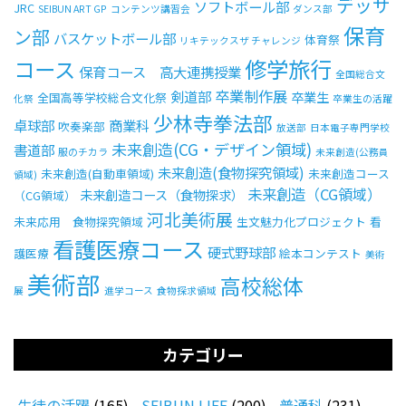
デッサ
ソフトボール部
JRC
SEIBUN ART GP
コンテンツ講習会
ダンス部
保育
ン部
バスケットボール部
体育祭
リキテックスザ チャレンジ
修学旅行
コース
保育コース 高大連携授業
全国総合文
卒業制作展
剣道部
卒業生
全国高等学校総合文化祭
化祭
卒業生の活躍
少林寺拳法部
卓球部
商業科
吹奏楽部
放送部
日本電子専門学校
未来創造(CG・デザイン領域)
書道部
服のチカラ
未来創造(公務員
未来創造(食物探究領域)
未来創造(自動車領域)
未来創造コース
領域)
未来創造（CG領域）
未来創造コース（食物探求）
（CG領域）
河北美術展
未来応用 食物探究領域
生文魅力化プロジェクト
看
看護医療コース
硬式野球部
護医療
絵本コンテスト
美術
美術部
高校総体
展
進学コース
食物探求領域
カテゴリー
生徒の活躍
(165)
SEIBUN LIFE
(200)
普通科
(231)