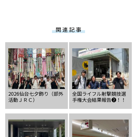
関 連 記 事
2026仙台七夕飾り（部外
全国ライフル射撃競技選
活動ＪＲＣ）
手権大会結果報告❷！！