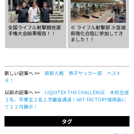
全国ライフル射撃競技選
≪ ライフル射撃部 ≫宮城
手権大会結果報告！！
県強化合宿に参加してき
ました！！
新しい記事へ >>
県新人戦 男子サッカー部 ベスト
８！
以前の記事へ >>
LIQUITEX THE CHALLENGE 本校生徒
２名、卒業生２名１次審査通過！ART FACTORY城南島に
て１２月展示！
タグ