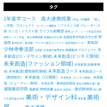
タグ
2年進学コース 高大連携授業
CM撮影
「楽し
3年生
バレーボール
い予感」プロジェクト
ソフトテニス部
コンテンツ講習会
ライフル射撃部
部
マンガ・イラスト部
保育コース １～３年生交流会
剣
全国高等学校総合文化祭
保育コース１年生 高大連携授業
全国総合文化祭
道部
家政部
創作絵本・紙芝居・デジタル絵本コンテスト
加茂市民センター
少林寺拳法部
未
映画製作プロジェクト
弓道部
日本電子専門学校
未来創造(ビジネス領域)
来創造(CG・デザイン領域)
未来創造(ファッション領域)
未来創造(自動車領
未来創造コース
未来創造(食物探究領域)
未来創造コース
域)
未来創造（CG領域）
（食物探求）
未来創
未来創造（ビジネス領域）
造（ビューティー領域）
未来応用 食物探究領域
東北の建築を描く展
湘南美術学院
硬式野球部
演劇部
特色授業
生徒会
生徒会，
税に関
美術・デザイン科
美術
する高校生の作文
美術展
部