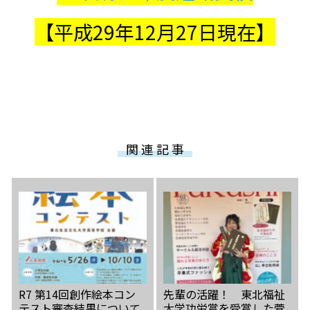
【平成29年12月27日現在】
関 連 記 事
R7 第14回創作絵本コン
先輩の活躍！ 東北福祉
テスト審査結果について
大学功労賞を受賞した菅