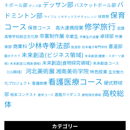
デッサン部
バ
トボール部
バスケットボール部
ダンス部
保育
ドミントン部
体育祭
ライフル
リキテックスザ チャレンジ
修学旅行
コース
保育コース 高大連携授業
全国
卒業制作展
卓球部
卒業生
高等学校総合文化祭
吹奏
卒業生の活躍
少林寺拳法部
商業科
書道部
楽部
放送部
日本電子専門学校
未来創造(ビジネス領域)
服のチカラ
未来創造(健康・スポーツ領
未来創造(食物探究領域)
未来創造コース
域)
未来創造(公務員領域)
河北美術展
湘南美術学院
特色授業
（CG領域）
生文魅力
看護医療コース
硬式野球
化プロジェクト
看護医療
高校総
部
絵本コンテスト
進路ガイダンス
進学コース
食物探求領域
体
カテゴリー