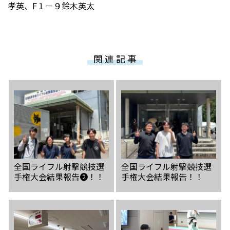
孝英、F１－９鈴木英太
受験生の方へ
中学校の先生方へ
関 連 記 事
在校生の方へ
保護者の方へ
アクセス
お問い合わせ
教員採用情報(PDF)
各種証明書
寄付金のお願い
全国ライフル射撃競技選
全国ライフル射撃競技選
手権大会結果報告❷！！
手権大会結果報告！！