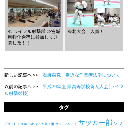
≪ ライフル射撃部 ≫宮城
東北大会 入賞！
県強化合宿に参加してき
ました！！
新しい記事へ >>
看護探究 身近な作業療法学について
以前の記事へ >>
平成29年度 県高等学校新人大会(ライフ
ル射撃競技)
タグ
サッカー部
ソフ
JRC
SEIBUN ART GP
まんが甲子園
カジュアルデイ