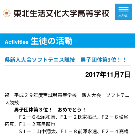
生徒の活動
Activities
県新人大会ソフトテニス競技 男子団体第3位！！
2017年11月7日
祝
平成２９年度宮城県高等学校 新人大会 ソフトテニ
ス競技
男子団体第３位！ おめでとう！
F２－６松尾和真、F１－２氏家拓己、F２－６松尾
拓真、F１－２髙良龍也
S１－１山中翔太、F１－８前澤永遠、F２－４髙橋