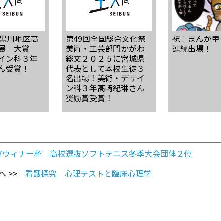
・黒川地区高
第49回全国総合文化祭
祝！まんが甲
術展 大賞
美術・工芸部門かがわ
連続出場！
イン科３年
総文２０２５に宮城県
ん受賞！
代表として本校生徒３
名出場！美術・デザイ
ン科３年髙﨑紀琳さん
奨励賞受賞！
17ウィナー杯 高校選抜ソフトテニス冬季大会団体２位
へ >>
看護探究 心理テストと臨床心理学