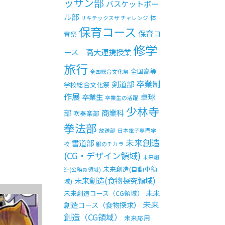
ッサン部
バスケットボー
ル部
体
リキテックスザ チャレンジ
保育コース
保育コ
育祭
修学
ース 高大連携授業
旅行
全国高等
全国総合文化祭
卒業制
剣道部
学校総合文化祭
作展
卓球
卒業生
卒業生の活躍
少林寺
部
商業科
吹奏楽部
拳法部
放送部
日本電子専門学
未来創造
書道部
校
服のチカラ
(CG・デザイン領域)
未来創
未来創造(自動車領
造(公務員領域)
未来創造(食物探究領域)
域)
未来
未来創造コース（CG領域）
未来
創造コース（食物探求）
創造（CG領域）
未来応用