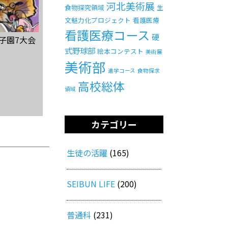
河北美術展
食物探究領域
生
文魅力化プロジェクト
看護医療
看護医療コース
硬
子園7大会
式野球部
絵本コンテスト
美術展
美術部
進学コース
食物探求
高校総体
領域
カテゴリー
生徒の活躍
(165)
SEIBUN LIFE
(200)
普通科
(231)