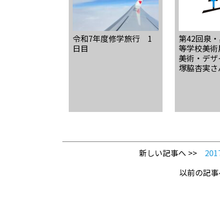
令和7年度修学旅行 1
第42回泉
日目
等学校美
美術・デザ
塚脇杏実さ
新しい記事へ >>
20
以前の記事