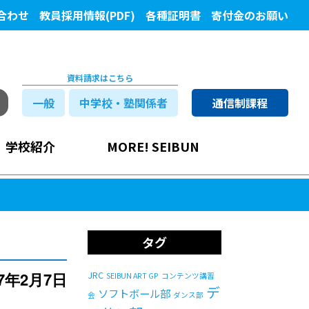
合わせ
教員採用情報(PDF)
各種証明書
寄付金のお願い
資料請求はこちら
一般
中学校・塾関係者
通信制課程
学校紹介
MORE! SEIBUN
タグ
17年2月7日
JRC
SEIBUN ART GP
コンテンツ講習
デ
ソフトボール部
会
ダンス部