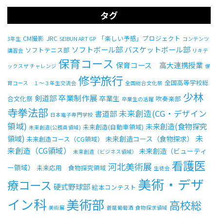
タグ
CM撮影
JRC
「楽しい予感」プロジェクト
3年生
SEIBUN ART GP
コンテンツ
ソフトボール部
バスケットボール部
ソフトテニス部
講習会
リキテ
保育コース
保育コース 高大連携授業
ックスザ チャレンジ
保
修学旅行
全国高等学校総
育コース １～３年生交流会
全国総合文化祭
少林
卒業制作展
剣道部
卒業生
合文化祭
吹奏楽部
卒業生の活躍
寺拳法部
未来創造(CG・デザイン
書道部
日本電子専門学校
領域)
未来創造(食物探究
未来創造(自動車領域)
未来創造(公務員領域)
未
領域)
未来創造コース（食物探求）
未来創造コース（CG領域）
来創造（CG領域）
未来創造（ビューティ
未来創造（ビジネス領域）
看護医
河北美術展
ー領域）
未来応用 食物探究領域
生徒会
美術・デザ
療コース
硬式野球部
絵本コンテスト
イン科
美術部
高校総
美術展
蒼龍葡萄酒
食物探求領域