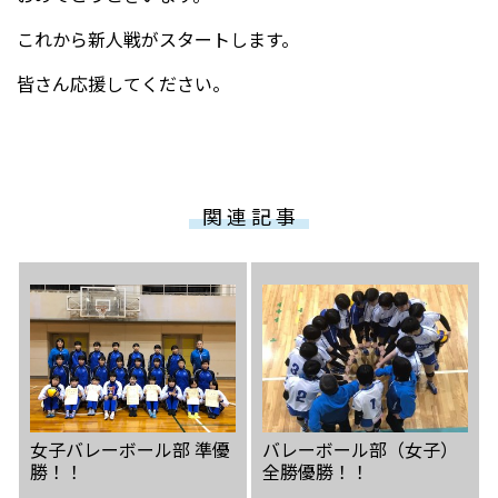
これから新人戦がスタートします。
受験生の方へ
中学校の先生方へ
皆さん応援してください。
在校生の方へ
保護者の方へ
アクセス
お問い合わせ
関 連 記 事
教員採用情報(PDF)
各種証明書
寄付金のお願い
女子バレーボール部 準優
バレーボール部（女子）
勝！！
全勝優勝！！