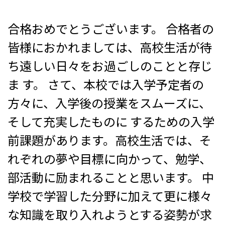
合格おめでとうございます。
合格者の
受験生の方へ
中学校の先生方へ
皆様におかれましては、高校生活が待
在校生の方へ
保護者の方へ
ち遠しい日々をお過ごしのことと存じ
ま す。 さて、本校では入学予定者の
アクセス
お問い合わせ
方々に、入学後の授業をスムーズに、
教員採用情報(PDF)
各種証明書
そして充実したものに するための入学
寄付金のお願い
前課題があります。高校生活では、そ
れぞれの夢や目標に向かって、勉学、
部活動に励まれることと思います。 中
学校で学習した分野に加えて更に様々
な知識を取り入れようとする姿勢が求