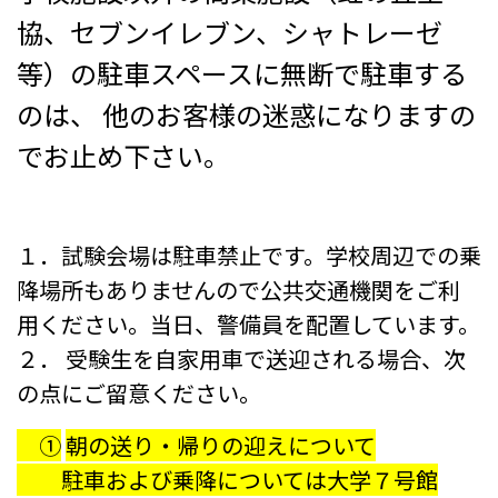
協、セブンイレブン、シャトレーゼ
等）の駐車スペースに無断で駐車する
受験生の方へ
中学校の先生方へ
のは、 他のお客様の迷惑になりますの
在校生の方へ
保護者の方へ
でお止め下さい。
アクセス
お問い合わせ
教員採用情報(PDF)
各種証明書
１．試験会場は駐車禁止です。学校周辺での乗
降場所もありませんので公共交通機関をご利
寄付金のお願い
用ください。当日、警備員を配置しています。
２． 受験生を自家用車で送迎される場合、次
の点にご留意ください。
①
朝の送り・帰りの迎えについて
駐車および乗降については大学７号館