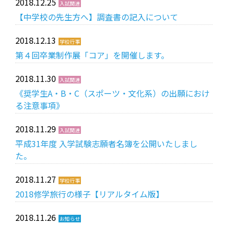
2018.12.25
入試関連
【中学校の先生方へ】調査書の記入について
受験生の方へ
中学校の先生方へ
2018.12.13
学校行事
第４回卒業制作展「コア」を開催します。
在校生の方へ
保護者の方へ
2018.11.30
入試関連
アクセス
お問い合わせ
《奨学生A・B・C（スポーツ・文化系）の出願におけ
る注意事項》
教員採用情報(PDF)
各種証明書
2018.11.29
入試関連
寄付金のお願い
平成31年度 入学試験志願者名簿を公開いたしまし
た。
2018.11.27
学校行事
2018修学旅行の様子【リアルタイム版】
2018.11.26
お知らせ